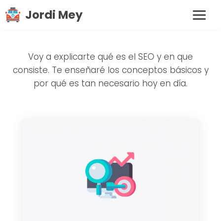
Saltar a la navegación principal
Saltar al contenido principal
Saltar al pie de página
Jordi Mey
MEN
Consultor SEO
GUÍA SEO
Voy a explicarte qué es el SEO y en que
SUB 
consiste. Te enseñaré los conceptos básicos y
PRIMEROS PASOS
por qué es tan necesario hoy en día.
SUB 
BLOG
QUIÉN SOY
CONTACTAR