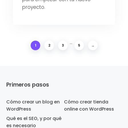
proyecto.
Páginas intermedias om
…
1
2
3
5
→
Página
Página
Página
Página
Footer
Primeros pasos
Cómo crear un blog en
Cómo crear tienda
WordPress
online con WordPress
Qué es el SEO, y por qué
es necesario